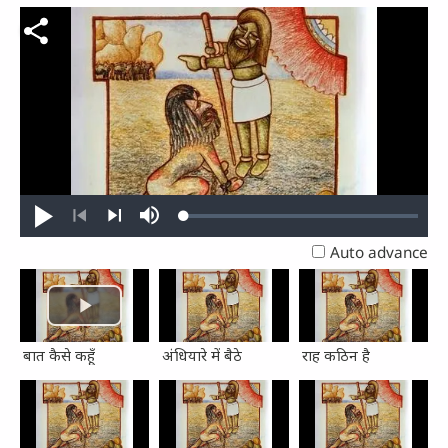
Loaded
:
Play
Mute
0.36%
Previous
Next
Auto advance
बात कैसे कहूँ
अंधियारे में बैठे
राह कठिन है