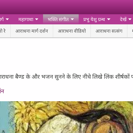
र्ग
महागाथा
भक्ति संगीत
प्रभु येशु ग्रन्थ
देखें
 रे
आराधना मार्ग दर्शन
आराधना वीडियो
आराधना सत्संग
ाधना बैण्ड के और भजन सुनने के लिए नीचे लिखे लिंक शीर्षकों प
्शन