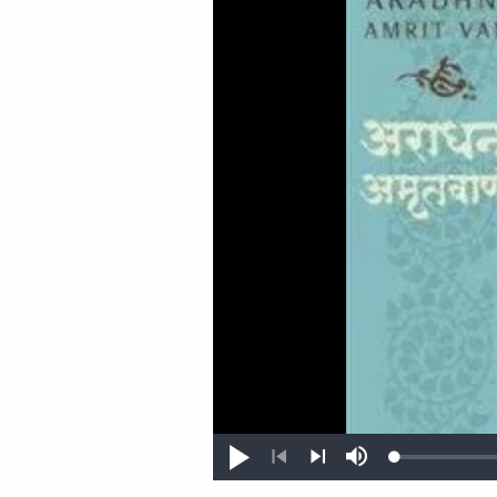
Loaded
:
Play
Mute
0.26%
Previous
Next