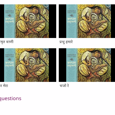
मृत वाणी
प्रभु हमारे
न मेरा
भजो रे
questions